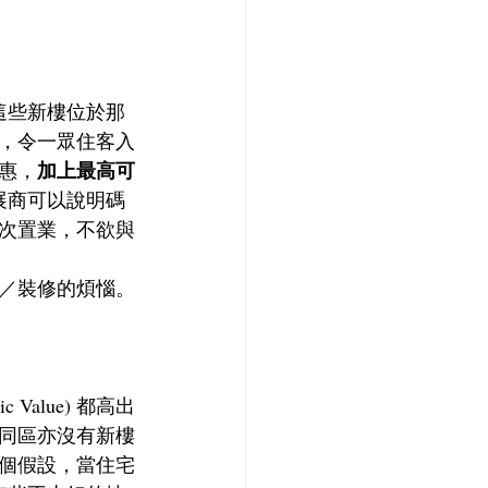
這些新樓位於那
，令一眾住客入
加上最高可
惠，
展商可以說明碼
次置業，不欲與
／裝修的煩惱。
Value) 都高出
，同區亦沒有新樓
個假設，當住宅