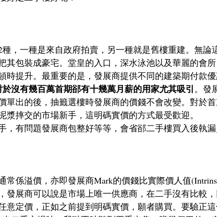
2種，一種是來自政府拍賣，另一種就是舊樓重建。無論
把其包裝成豪宅。堂皇的入口，深水泳池以及華麗的會所
頓時提升。最重要的是，發展商提供不同的建築期付款優
對於沒有幾百萬首期郤有十幾萬月薪的用家尤其吸引
。發
價單出的後，抽籤選樓時發展商的價錢不會改變。對於首
泥漿摔交的市場新手，這明碼實價的方式最受歡迎。
手，有問題發展商包整好等等，會省郤二手樓買入後執漏
溢價，亦即發展商Mark的價錢比實際價人值(Intrinsic 
買入時，發展商可以說是市場上唯一供應商，在二手沒有比較
任意定價，正如之前提到明碼實價，願者購買。要驗正這