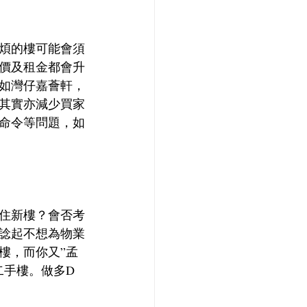
煩的樓可能會須
價及租金都會升
如灣仔嘉薈軒，
其實亦減少買家
命令等問題，如
住新樓？會否考
諗起不想為物業
樓，而你又”孟
二手樓。做多D