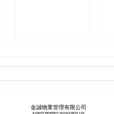
租約
物管發牌制過渡期7月底結束
業主留意未領牌公司或不能再
服務
​金誠物業管理有限公司
KAMSON PROPERTY MANAGEMENT LTD