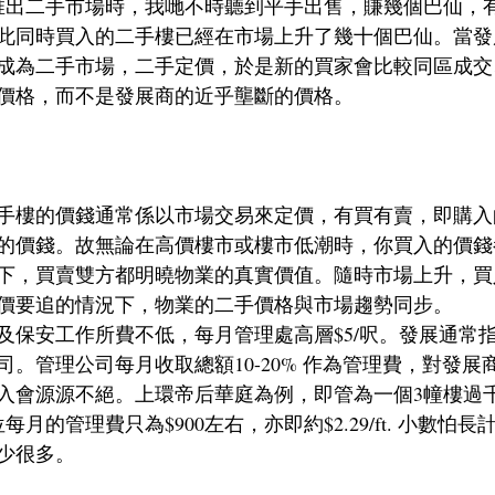
推出二手市場時，我哋不時聽到平手出售，賺幾個巴仙，
此同時買入的二手樓已經在市場上升了幾十個巴仙。當發
成為二手市場，二手定價，於是新的買家會比較同區成交
價格，而不是發展商的近乎壟斷的價格。
手樓的價錢通常係以市場交易來定價，有買有賣，即購入
的價錢。故無論在高價樓市或樓市低潮時，你買入的價錢
下，買賣雙方都明曉物業的真實價值。隨時市場上升，買
價要追的情況下，物業的二手價格與市場趨勢同步。
及保安工作所費不低，每月管理處高層$5/呎。發展通常
。管理公司每月收取總額10-20% 作為管理費，對發展
入會源源不絕。上環帝后華庭為例，即管為一個3幢樓過
每月的管理費只為$900左右，亦即約$2.29/ft. 小數怕
少很多。