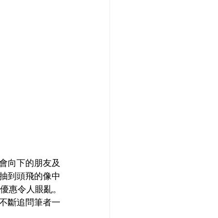
會向下的朋友及
抽到頭飛的像中
的優惠令人眼亂。
不斷追問筆者一