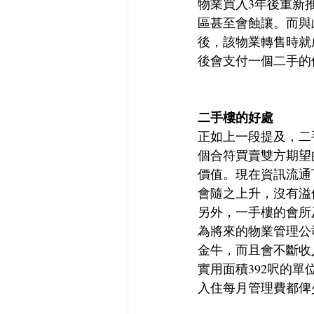
物業買入3年後重新
區甚至會蝕讓。而與
後，該物業轉售時就
後會支付一個二手的
二手樓的好處
正如上一段提及，二
個合符買賣雙方期望
價值。現在資訊流通
會隨之上升，沒有溢
另外，一手樓的會所
為將來的物業管理公司
金牛，而且會不斷收
實用面積392呎的單位
入住每月管理費都俾