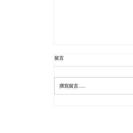
留言
撰寫留言......
唐樓業主搵我們收租及管理大
廈