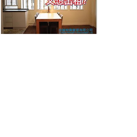
物業放租、收租管
理
甄選租客