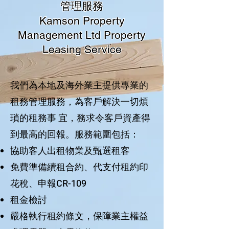
管理服務
Kamson Property
Management Ltd Property
Leasing Service
我們為本地及海外業主提供專業的
租務管理服務，為客戶解決一切煩
瑣的租務事 宜，務求令客戶資產得
到最高的回報。服務範圍包括：
協助客人出租物業及甄選租客
免費準備續租合約、代支付租約印
花稅、申報CR-109
租金檢討
嚴格執行租約條文，保障業主權益