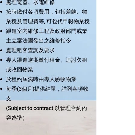
處理電器、水電維修
按時繳付各項費用，包括差餉、物
業稅及管理費等, 可包代申報物業稅
跟進室内維修工程及政府部門或業
主立案法團發出之維修指令
處理租客查詢及要求
專人跟進逾期繳付租金、追討欠租
或收回物業
於租約屆滿時由專人驗收物業
每季(3個月)提供結單，詳列各項收
支​
(Subject to contract 以管理合約內
容為準）