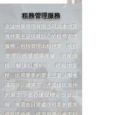
​租務管理服務
金誠物業管理有限公司為本地及
海外業主提供最貼心的租務管理
服務，包括管理出租物業、收租
管理、代發租單收據、物業續
租、解決租務糾紛、代報物業
稅、出席重要的業主
立案法團會
議等等。讓業主，尤其移民海外
的業主，安心賺取穩定投資回
報，無需在日常處理租客的要求
或安排維修，也不用擔心收不到