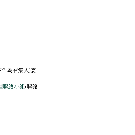
主作為召集人)委
理聯絡小組
(聯絡