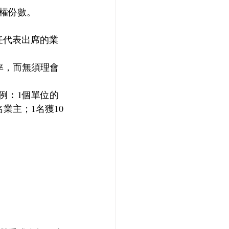
權份數。
任代表出席的業
率，而無須理會
例︰1個單位的
業主；1名獲10