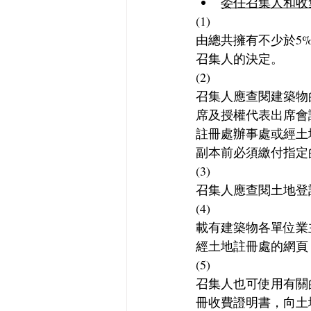
委任召集人和收
(1)
由總共擁有不少於5
召集人的決定。
(2)
召集人應查閱建築物
席及授權代表出席會
註冊處辦事處或經土
副本前必須繳付指定
(3)
召集人應查閱土地登
(4)
載有建築物各單位業
經土地註冊處的網頁
(5)
召集人也可使用有關
冊收費證明書，向土