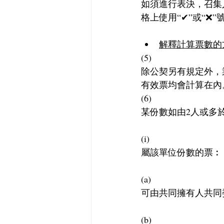
如須進行表決，召集
格上使用“✔”或“❌”
解釋計算票數的
(5)
除公契另有規定外，
有效票均會計算在內
(6)
某份數如由2人或多
(i)
屬該單位份數的票︰
(a)
可由共同擁有人共同
(b)