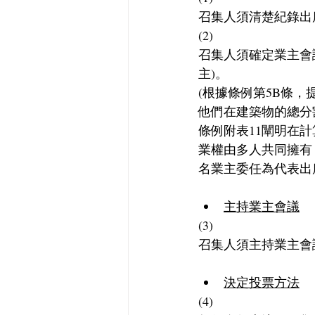
召集人須清楚紀錄出
(2)
召集人須確定業主會
主)。
(根據條例第5B條
他們在建築物的總分
條例附表11闡明在
業權由多人共同擁有
名業主委任為代表出
主持業主會議
(3)
召集人須主持業主會
決定投票方法
(4)