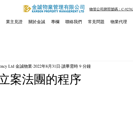
物管公司牌照號碼：C-92762
業主見證
關於金誠
專欄
聯絡我們
常見問題
物業代理
Agency Ltd 金誠物業
2022年8月31日
讀畢需時 9 分鐘
立案法團的程序