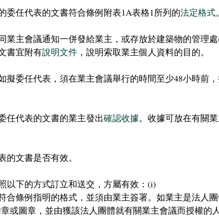
的委任代表的文書符合條例附表1A表格1所列的
法定格式
同業主會議通知一併發給業主，或存放於建築物的管理處(
文書宜附有
說明文件
，說明索取業主個人資料的目的。
如擬委任代表，須在業主會議舉行的時間至少48小時前
委任代表的文書的業主發出
確認收據
。收據可放在有關業
表的文書是否有效。
照以下的方式訂立和送交，方屬有效：(i)
符合條例指明的格式，並須由業主簽署。如業主是法人團體
印章或圖章，並由獲該法人團體就有關業主會議而授權的