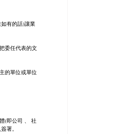
。
如有的話)讓業
，把委任代表的文
主的單位或單位
(即公司 、 社
人簽署。